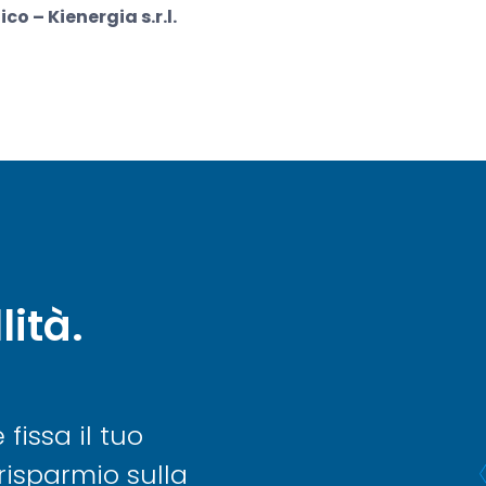
o – Kienergia s.r.l.
lità.
issa il tuo
risparmio sulla