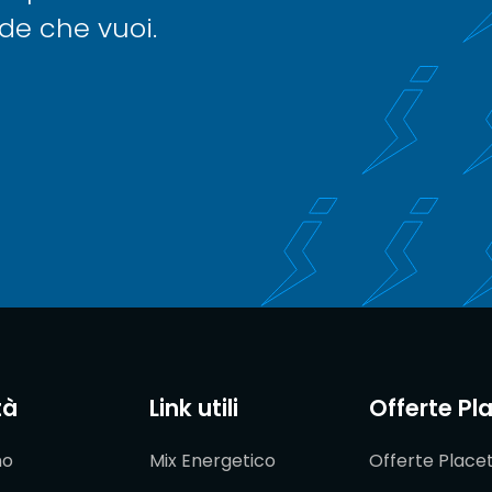
nde che vuoi.
tà
Link utili
Offerte Pl
mo
Mix Energetico
Offerte Place