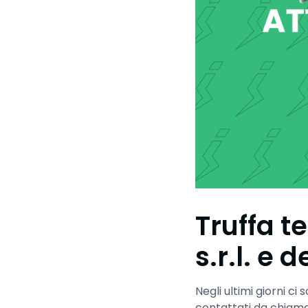
Truffa t
s.r.l. e 
Negli ultimi giorni c
contattati da chiamat