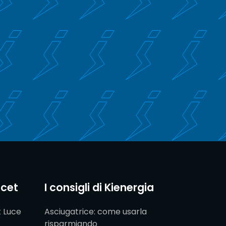
acet
I consigli di Kienergia
t Luce
Asciugatrice: come usarla
risparmiando