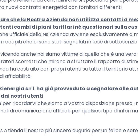
o nuovi contratti energetici con fornitori differenti.
are che la Nostra Azienda non utilizza contatti a me
tenti cambi di piani tariffari né questionari sulla
cus
one ufficiale della Ns Azienda avviene esclusivamente a 
 recapiti che ci sono stati segnalati in fase di sottoscrizi
vicenda anche noi siamo vittime di quella che è una vera 
atori scorretti che mirano a sfruttare il rapporto di stim
nda ha costruito con propri utenti su tutto il territorio at
i affidabilità.
ienergia s.r.l. ha già provveduto a segnalare alle a
dai nostri utenti
.
per ricordarVi che siamo a Vostra disposizione presso i nos
nali di comunicazione ufficiali, per qualsiasi tipo di inform
Ns Azienda il nostro più sincero augurio per un felice e ser