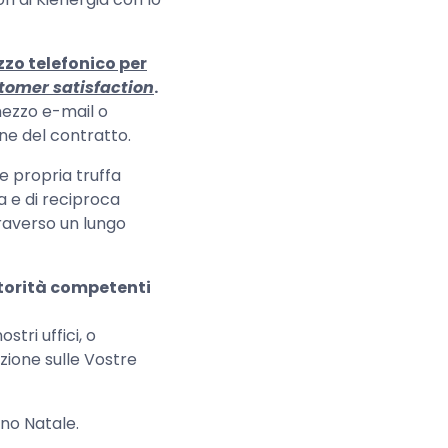
zzo telefonico per
tomer satisfaction
.
mezzo e-mail o
one del contratto.
e propria truffa
a e di reciproca
traverso un lungo
utorità competenti
tri uffici, o
azione sulle Vostre
eno Natale.