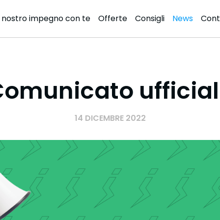
l nostro impegno con te
Offerte
Consigli
News
Cont
e
omunicato ufficia
14 DICEMBRE 2022