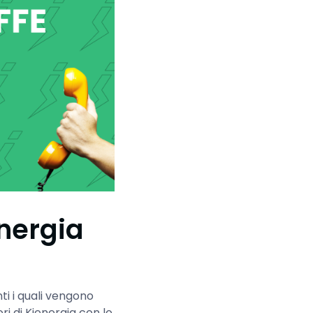
energia
ti i quali vengono
i di Kienergia con lo