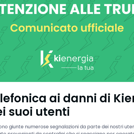
elefonica ai danni di Ki
dei suoi utenti
i sono giunte numerose segnalazioni da parte dei nostri uten
e provenienti da centralini che si spacciano per operator