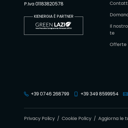
Contatt
P.Iva 01183820578
Domande
KIENERGIA È PARTNER
Il nost
te
Offerte
+39 0746 268799
+39 349 8599954
Privacy Policy
/
Cookie Policy
/
Aggiorna le 