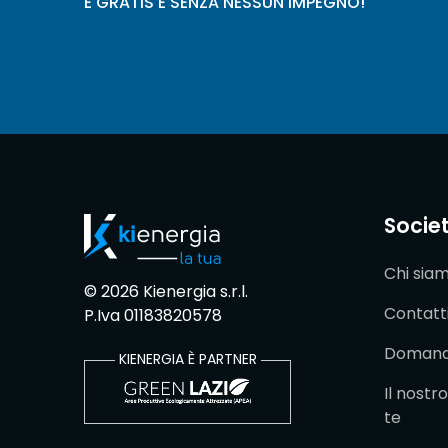
È GRATIS E SENZA NESSUN IMPEGNO!
Socie
Chi sia
© 2026 Kienergia s.r.l.
Contatt
P.Iva 01183820578
Domande
KIENERGIA È PARTNER
Il nost
te