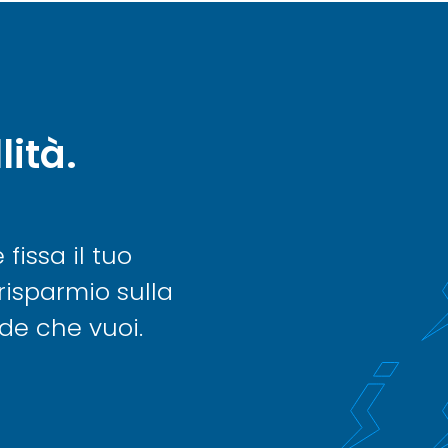
lità.
issa il tuo
risparmio sulla
nde che vuoi.