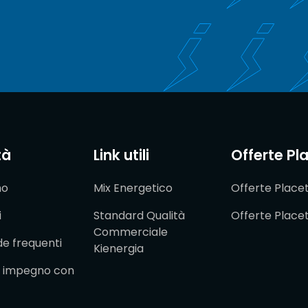
tà
Link utili
Offerte Pl
mo
Mix Energetico
Offerte Place
i
Standard Qualità
Offerte Place
Commerciale
 frequenti
Kienergia
ro impegno con