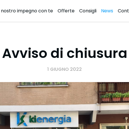
l nostro impegno con te
Offerte
Consigli
News
Cont
e
Avviso di chiusura
1 GIUGNO 2022