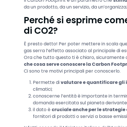
Il
Carbon Footprint
è un parametro che
stima
da un prodotto, da un servizio, da un’organizza
Perché si esprime come
di CO2?
È presto detto! Per poter mettere in scala que
gas serra l’effetto associato al principale di es
Ora che tutto questo ti è chiaro, sicuramente 
che cosa serve conoscere la Carbon Footpri
Ci sono tre motivi principali per conoscerlo.
Permette di
valutare e quantificare gli
climatici;
conoscerne l’entità è importante in termin
domanda esercitata sul pianeta derivante 
il dato è
cruciale anche per le strategie
fornitori di prodotti o servizi a basse emissi