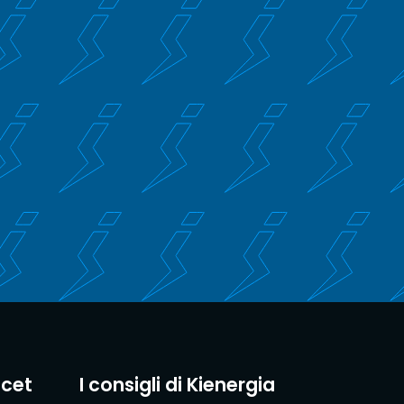
acet
I consigli di Kienergia