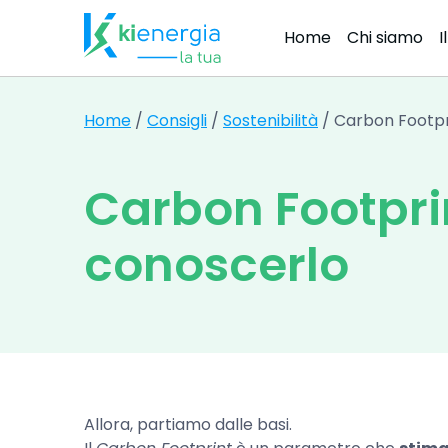
Home
Chi siamo
I
Navigazione principal
Home
/
Consigli
/
Sostenibilità
/
Carbon Footpri
Carbon Footprin
conoscerlo
Allora, partiamo dalle basi.