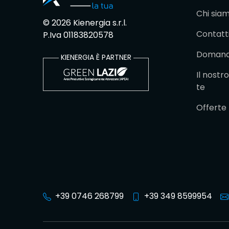
Chi sia
© 2026 Kienergia s.r.l.
Contatt
P.Iva 01183820578
Domande
KIENERGIA È PARTNER
Il nost
te
Offerte
+39 0746 268799
+39 349 8599954