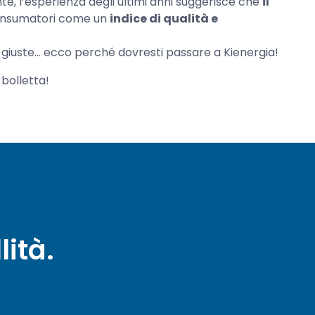
ente, l’esperienza degli ultimi anni suggerisce che
il
onsumatori come un
indice di qualità e
te giuste… ecco perché dovresti passare a Kienergia!
 bolletta!
lità.