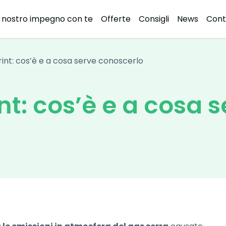
l nostro impegno con te
Offerte
Consigli
News
Cont
e
nt: cos’è e a cosa serve conoscerlo
t: cos’è e a cosa s