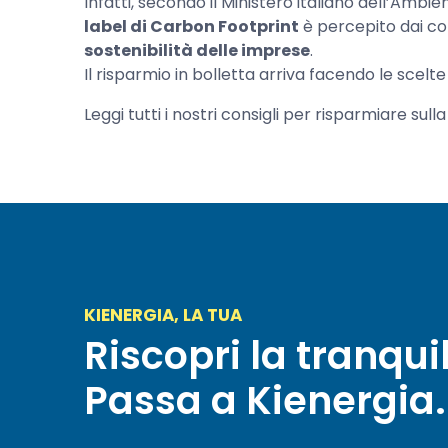
Infatti, secondo il Ministero italiano dell’Ambi
label di Carbon Footprint
è percepito dai c
sostenibilità delle imprese
.
Il risparmio in bolletta arriva facendo le scel
Leggi tutti i nostri consigli per risparmiare sulla
KIENERGIA, LA TUA
Riscopri la tranquil
Passa a Kienergia.