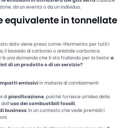
 le emissioni in atmosfera del gas serra
causate
zione, da un evento o da un individuo.
 equivalente in tonnellate
sto dato viene preso come riferimento per tutti i
si, il biossido di carbonio o anidride carbonica.
c’è una domanda che ti sta frullando per la testa:
a
nt di un prodotto o di un servizio?
 impatti emissivi
in materia di cambiamenti
i di
pianificazione
, poiché fornisce un’idea della
dall’
uso dei combustibili fossili
.
 di business
: in un contesto che vede premiati i
oni.