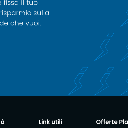
issa il tuo
risparmio sulla
nde che vuoi.
tà
Link utili
Offerte Pl